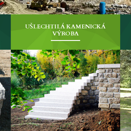
ušlechtilá kamenická výroba.
ZJISTIT VÍCE
UŠLECHTILÁ KAMENICKÁ
VÝROBA