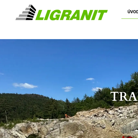
ÚVO
TRA
Mezi hlavní výrobky hrubé kamenické výroby
řadíme štípané kostky, haklíky, hranoly,