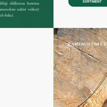
SORTIMENT
 dělají oblíbenou horninu
 kamenolom nabízí veškerý
h frakcí.
KAMENOLOM ČE