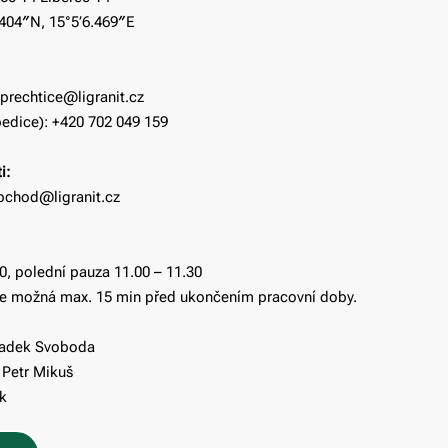
.404″N, 15°5’6.469″E
uprechtice@ligranit.cz
pedice): +420 702 049 159
i:
obchod@ligranit.cz
0, polední pauza 11.00 – 11.30
je možná max. 15 min před ukončením pracovní doby.
Radek Svoboda
 Petr Mikuš
ek