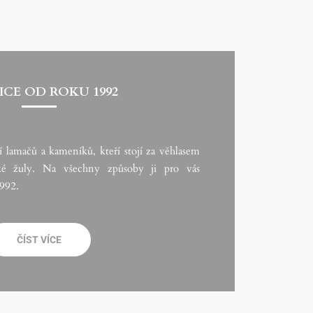
CE OD ROKU 1992
í lamačů a kameníků, kteří stojí za věhlasem
ské žuly. Na všechny způsoby ji pro vás
992.
ČÍST VÍCE