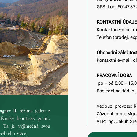
GPS: Loc: 50°47’37
KONTAKTNÍ ÚDAJE
Kontaktní e-mail: r
Telefon (prodej, ex
Obchodní záležitost
Kontaktní e-mail: 
PRACOVNÍ DOBA
po – pá 8.00 – 15.0
Poslední nakládka 
Vedoucí provozu: 
gner II, těžíme jeden z
Závodní lomu: Mgr.
yrický biotitický granit.
VTP: Ing. Jakub Šr
a. Ta je výjimečná svou
selného živce.