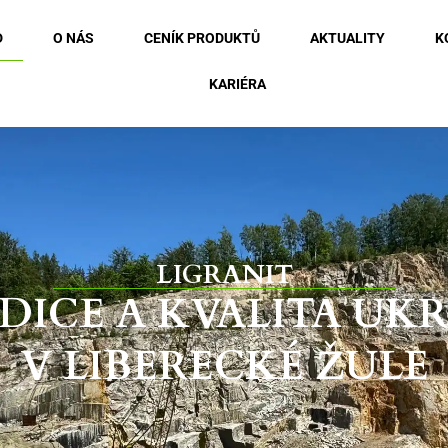
D
O NÁS
CENÍK PRODUKTŮ
AKTUALITY
K
KARIÉRA
LIGRANIT
DICE A KVALITA UK
V LIBERECKÉ ŽULE
Kostky řezano-štípané, obruby, dlažby, obklady
stěn, fasád a schodišťových stupňů, to je