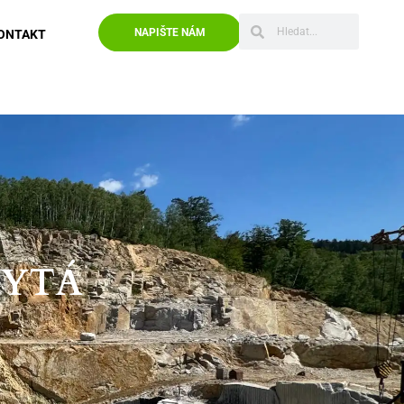
NAPIŠTE NÁM
ONTAKT
RYTÁ
Finální produkty z kamene dle přesné
specifikace zákazníka, jako například parapety,