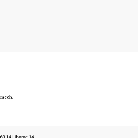
lomech.
60 14 Liberec 14