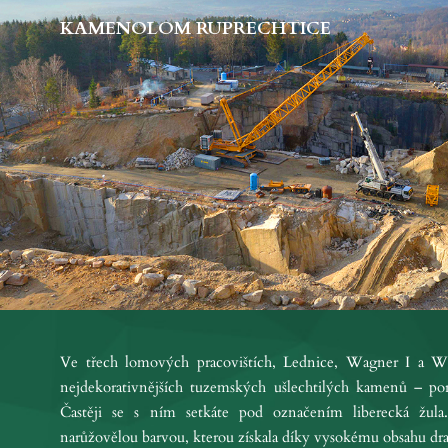
KAMENOLOM RUPRECHTICE
Ve třech lomových pracovištích, Lednice, Wagner I a Wa
nejdekorativnějších tuzemských ušlechtilých kamenů – porf
Častěji se s ním setkáte pod označením liberecká žul
narůžovělou barvou, kterou získala díky vysokému obsahu dra