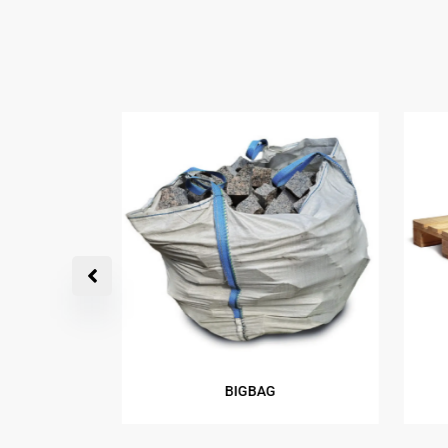
BAGREM
BIGBAG