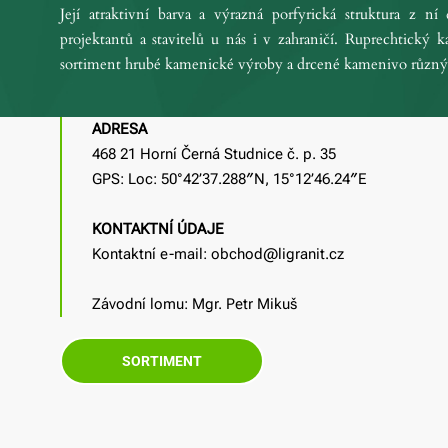
Její atraktivní barva a výrazná porfyrická struktura z ní
projektantů a stavitelů u nás i v zahraničí. Ruprechtický
sortiment hrubé kamenické výroby a drcené kamenivo různýc
ADRESA
468 21 Horní Černá Studnice č. p. 35
GPS: Loc: 50°42’37.288″N, 15°12’46.24″E
KONTAKTNÍ ÚDAJE
Kontaktní e-mail: obchod@ligranit.cz
Závodní lomu: Mgr. Petr Mikuš
SORTIMENT