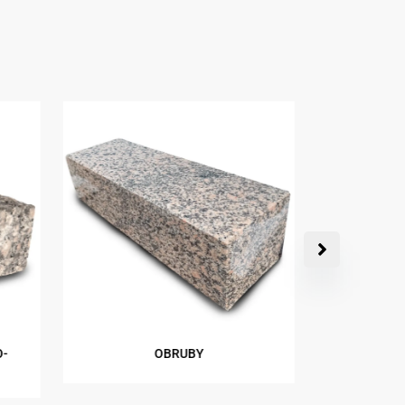
O-
OBRUBY
FORMÁ